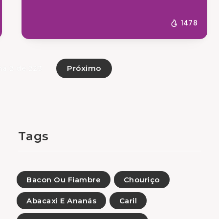
1478
Próximo
na 2 de 223
Tags
Bacon Ou Fiambre
Chouriço
Abacaxi E Ananás
Caril