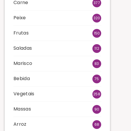
Carne
377
Peixe
320
Frutas
150
Saladas
112
Marisco
83
Bebida
75
Vegetais
258
Massas
90
Arroz
68