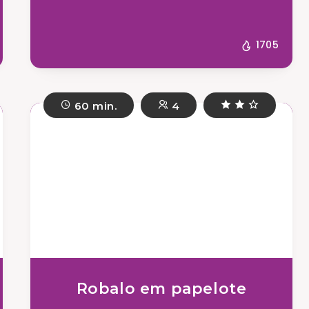
1705
60 min.
4
Robalo em papelote