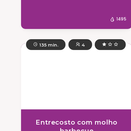
1495
135 min.
4
Entrecosto com molho
barbecue