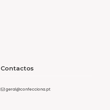
Contactos
geral
@
confecciona
.
pt