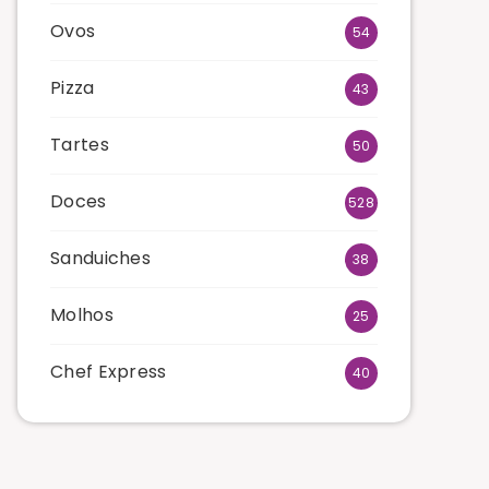
Ovos
54
Pizza
43
Tartes
50
Doces
528
Sanduiches
38
Molhos
25
Chef Express
40